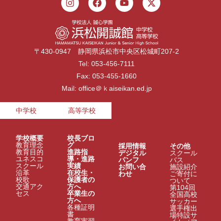
〒430-0947 静岡県浜松市中央区松城町207-2
Tel: 053-456-7111
Fax: 053-455-1660
Mail: office＠ｋaiseikan.ed.jp
中学校
高等学校
学校概要
校長ブロ
教育理念
グ
採用情報
その他
教育目的
進路指
デジタル
スクール
ユネスコ
導・進路
パンフ
バス
スクール
実績
お問い合
施設紹介
沿革
在校生・
わせ
ご寄付に
校歌
保護者の
ついて
交通アク
方へ
第104回
セス
卒業生の
全国高校
方へ
サッカー
各種証明
選手権出
書
場特設サ
教育実習