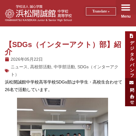
Translate »
Menu
デジタルパンフ
【SDGs（インターアクト）部】紹
介
2026年05月22日
ニュース
,
高校部活動
,
中学部活動
,
SDGs（インターアク
ト）
浜松開誠館中学校高等学校SDGs部は中学生・高校生合わせて
問い合わせ
26名で活動しています。