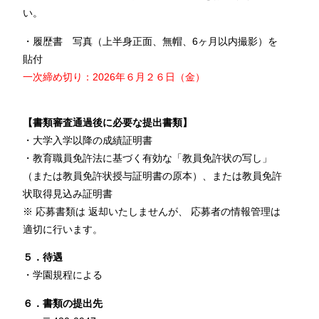
い。
・履歴書 写真（上半身正面、無帽、6ヶ月以内撮影）を
貼付
一次締め切り：2026年６月２６日（金）
【書類審査通過後に必要な提出書類】
・大学入学以降の成績証明書
・教育職員免許法に基づく有効な「教員免許状の写し」
（または教員免許状授与証明書の原本）、または教員免許
状取得見込み証明書
※ 応募書類は 返却いたしませんが、 応募者の情報管理は
適切に行います。
５．待遇
・学園規程による
６．書類の提出先