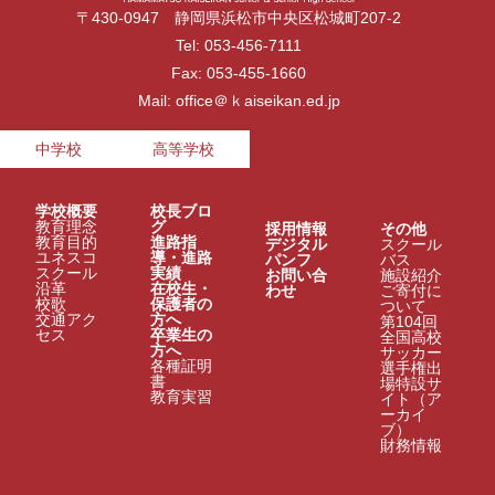
〒430-0947 静岡県浜松市中央区松城町207-2
Tel: 053-456-7111
Fax: 053-455-1660
Mail: office＠ｋaiseikan.ed.jp
中学校
高等学校
学校概要
校長ブロ
教育理念
グ
採用情報
その他
教育目的
進路指
デジタル
スクール
ユネスコ
導・進路
パンフ
バス
スクール
実績
お問い合
施設紹介
沿革
在校生・
わせ
ご寄付に
校歌
保護者の
ついて
交通アク
方へ
第104回
セス
卒業生の
全国高校
方へ
サッカー
各種証明
選手権出
書
場特設サ
教育実習
イト（ア
ーカイ
ブ）
財務情報