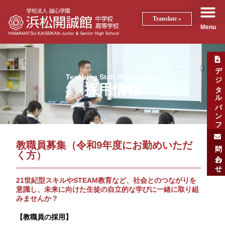
Translate »
Menu
デジタルパンフ
Teaching Staff Recruitment
採用情報
教職員募集（令和9年度にお勤めいただ
問い合わせ
く方）
21世紀型スキルやSTEAM教育など、社会とのつながりを
意識し、未来に向けた生徒の自立的な学びに一緒に取り組
みませんか？
【教職員の採用】