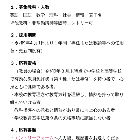
１．募集教科・人数
英語・国語・数学・理科・社会・情報 若干名
※他教科・非常勤講師等随時エントリー可
２．採用期間
・令和9年4 月1日より１年間（専任または教諭等への任用
替・更新制度有）
３．応募資格
・（教員の場合）令和9年３月末時点で中学校と高等学校
で有効な教員免許状（第１種または専修）を持つ者で、心
身ともに健康である者。
・本校の教育理念や教育方針を理解し、情熱を持って取り
組んでいける者
・教科指導への意欲と情熱があり常に向上心のある者
・学校教育基本法第９条の欠格事項に該当しない者
４．応募書類
・
エントリーフォーム
へ入力後、履歴書をお送りくださ