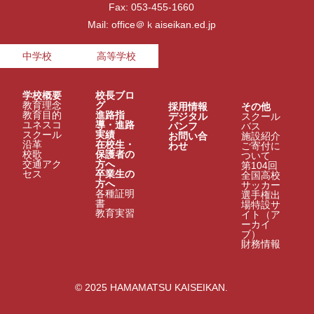
Fax: 053-455-1660
Mail: office＠ｋaiseikan.ed.jp
中学校
高等学校
学校概要
校長ブロ
教育理念
グ
採用情報
その他
教育目的
進路指
デジタル
スクール
ユネスコ
導・進路
パンフ
バス
スクール
実績
お問い合
施設紹介
沿革
在校生・
わせ
ご寄付に
校歌
保護者の
ついて
交通アク
方へ
第104回
セス
卒業生の
全国高校
方へ
サッカー
各種証明
選手権出
書
場特設サ
教育実習
イト（ア
ーカイ
ブ）
財務情報
© 2025 HAMAMATSU KAISEIKAN.