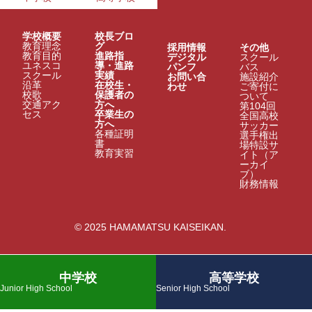
学校概要
校長ブロ
教育理念
グ
採用情報
その他
教育目的
進路指
デジタル
スクール
ユネスコ
導・進路
パンフ
バス
スクール
実績
お問い合
施設紹介
沿革
在校生・
わせ
ご寄付に
校歌
保護者の
ついて
交通アク
方へ
第104回
セス
卒業生の
全国高校
方へ
サッカー
各種証明
選手権出
書
場特設サ
教育実習
イト（ア
ーカイ
ブ）
財務情報
© 2025 HAMAMATSU KAISEIKAN.
中学校
高等学校
Junior High School
Senior High School