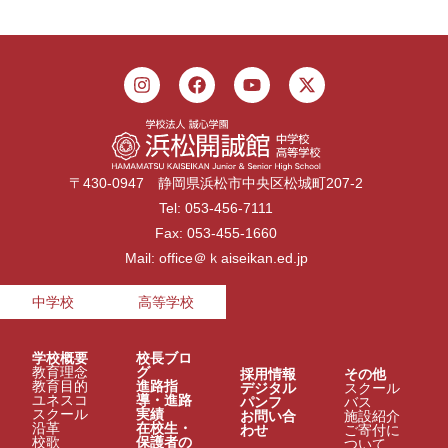
〒430-0947 静岡県浜松市中央区松城町207-2
Tel: 053-456-7111
Fax: 053-455-1660
Mail: office＠ｋaiseikan.ed.jp
中学校
高等学校
学校概要
校長ブロ
教育理念
グ
採用情報
その他
教育目的
進路指
デジタル
スクール
ユネスコ
導・進路
パンフ
バス
スクール
実績
お問い合
施設紹介
沿革
在校生・
わせ
ご寄付に
校歌
保護者の
ついて