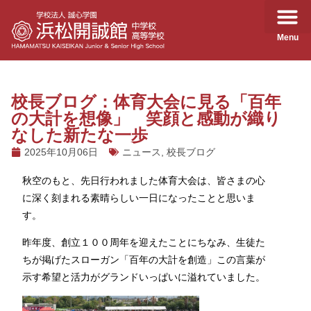
Menu
校長ブログ：体育大会に見る「百年
の大計を想像」 笑顔と感動が織り
なした新たな一歩
2025年10月06日
ニュース
,
校長ブログ
秋空のもと、先日行われました体育大会は、皆さまの心
に深く刻まれる素晴らしい一日になったことと思いま
す。
昨年度、創立１００周年を迎えたことにちなみ、生徒た
ちが掲げたスローガン「百年の大計を創造」この言葉が
示す希望と活力がグランドいっぱいに溢れていました。