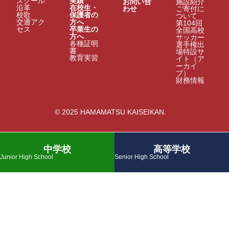
スクール
実績
お問い合
施設紹介
沿革
在校生・
わせ
ご寄付に
校歌
保護者の
ついて
交通アク
方へ
第104回
セス
卒業生の
全国高校
方へ
サッカー
各種証明
選手権出
書
場特設サ
教育実習
イト（ア
ーカイ
ブ）
財務情報
© 2025 HAMAMATSU KAISEIKAN.
中学校
高等学校
Junior High School
Senior High School