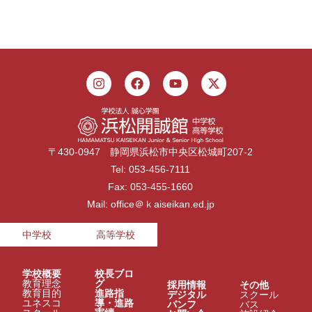
〒430-0947 静岡県浜松市中央区松城町207-2
Tel: 053-456-7111
Fax: 053-455-1660
Mail: office＠ｋaiseikan.ed.jp
中学校
高等学校
学校概要
校長ブロ
教育理念
グ
採用情報
その他
教育目的
進路指
デジタル
スクール
ユネスコ
導・進路
パンフ
バス