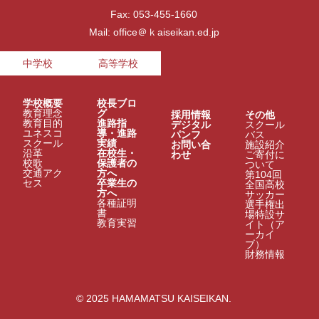
Fax: 053-455-1660
Mail: office＠ｋaiseikan.ed.jp
中学校
高等学校
学校概要
校長ブロ
教育理念
グ
採用情報
その他
教育目的
進路指
デジタル
スクール
ユネスコ
導・進路
パンフ
バス
スクール
実績
お問い合
施設紹介
沿革
在校生・
わせ
ご寄付に
校歌
保護者の
ついて
交通アク
方へ
第104回
セス
卒業生の
全国高校
方へ
サッカー
各種証明
選手権出
書
場特設サ
教育実習
イト（ア
ーカイ
ブ）
財務情報
© 2025 HAMAMATSU KAISEIKAN.