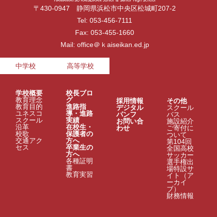
〒430-0947 静岡県浜松市中央区松城町207-2
Tel: 053-456-7111
Fax: 053-455-1660
Mail: office＠ｋaiseikan.ed.jp
中学校
高等学校
学校概要
校長ブロ
教育理念
グ
採用情報
その他
教育目的
進路指
デジタル
スクール
ユネスコ
導・進路
パンフ
バス
スクール
実績
お問い合
施設紹介
沿革
在校生・
わせ
ご寄付に
校歌
保護者の
ついて
交通アク
方へ
第104回
セス
卒業生の
全国高校
方へ
サッカー
各種証明
選手権出
書
場特設サ
教育実習
イト（ア
ーカイ
ブ）
財務情報