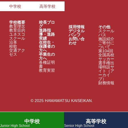
中学校
高等学校
学校概要
校長ブロ
教育理念
グ
採用情報
その他
教育目的
進路指
デジタル
スクール
ユネスコ
導・進路
パンフ
バス
スクール
実績
お問い合
施設紹介
沿革
在校生・
わせ
ご寄付に
校歌
保護者の
ついて
交通アク
方へ
第104回
セス
卒業生の
全国高校
方へ
サッカー
各種証明
選手権出
書
場特設サ
教育実習
イト（ア
ーカイ
ブ）
財務情報
© 2025 HAMAMATSU KAISEIKAN.
中学校
高等学校
Junior High School
Senior High School