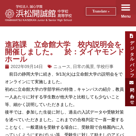
Translate »
Menu
デジタルパンフ
進路課 立命館大学 校内説明会を
開催しました。 於：ダイヤモンド
ホール
2022年09月14日
ニュース
,
日常の風景
,
学校行事
前日の静岡大学に続き、9/13(火)は立命館大学の説明会をで
オンラインにて実施しました。
問い合わせ
初めに立命館大学の学部学科の特徴，キャンパスの紹介，教員
一人あたりに対する学生数が他大学と比較しても少ないこと
等、細かく説明していただきました。
後半では、参加した生徒に対し、過去の入試データや受験対策
を述べていただきました。これまでの合格判定で一喜一憂する
ことなく、一般選抜を受験する場合に、受験期で合格圏内に入
っていくようにすればいい等、受験生に対して励ましのアドバ