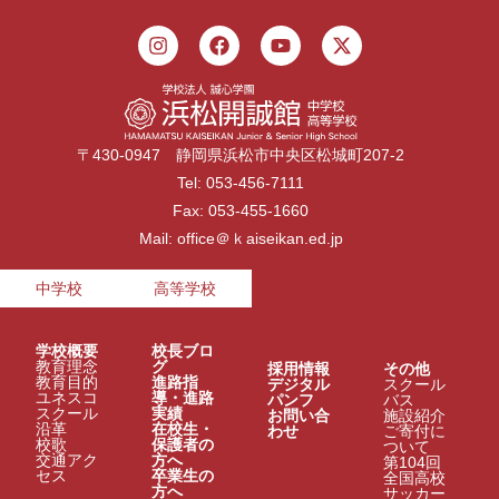
〒430-0947 静岡県浜松市中央区松城町207-2
Tel: 053-456-7111
Fax: 053-455-1660
Mail: office＠ｋaiseikan.ed.jp
中学校
高等学校
学校概要
校長ブロ
教育理念
グ
採用情報
その他
教育目的
進路指
デジタル
スクール
ユネスコ
導・進路
パンフ
バス
スクール
実績
お問い合
施設紹介
沿革
在校生・
わせ
ご寄付に
校歌
保護者の
ついて
交通アク
方へ
第104回
セス
卒業生の
全国高校
方へ
サッカー