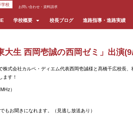
等学校
お問い合わせ・資料請求
ME
学校概要
校長ブログ
進路指導・進路実績
「東大生 西岡壱誠の西岡ゼミ」出演(9
株式会社カルペ・ディエム代表西岡壱誠様と髙橋千広校長、
します！
MHz）
でもお聞きになれます。（見逃し放送あり）