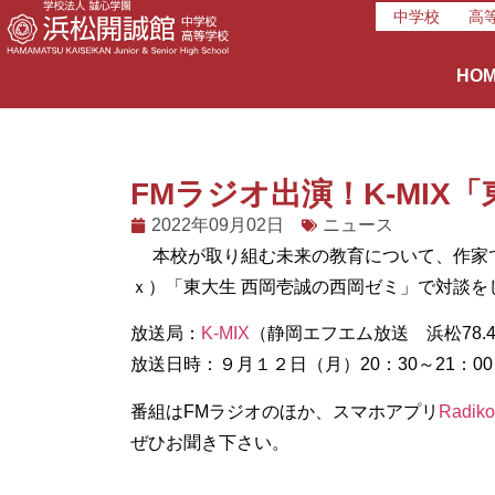
中学校
高
HO
FMラジオ出演！K-MIX
2022年09月02日
ニュース
本校が取り組む未来の教育について、作家で
ｘ）「東大生 西岡壱誠の西岡ゼミ」で対談を
放送局：
K-MIX
（静岡エフエム放送 浜松78.4
放送日時：９月１２日（月）20：30～21：00
番組はFMラジオのほか、スマホアプリ
Radiko
ぜひお聞き下さい。