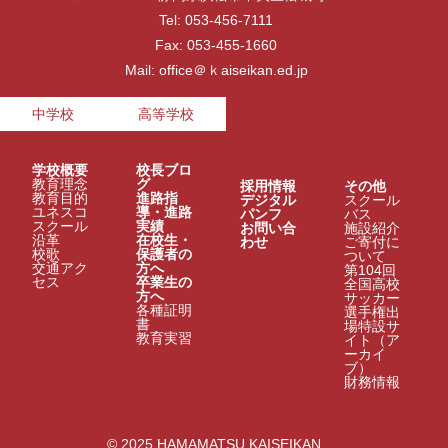
Tel: 053-456-7111
Fax: 053-455-1660
Mail: office＠ｋaiseikan.ed.jp
中学校
高等学校
学校概要
校長ブロ
教育理念
グ
採用情報
その他
教育目的
進路指
デジタル
スクール
ユネスコ
導・進路
パンフ
バス
スクール
実績
お問い合
施設紹介
沿革
在校生・
わせ
ご寄付に
校歌
保護者の
ついて
交通アク
方へ
第104回
セス
卒業生の
全国高校
方へ
サッカー
各種証明
選手権出
書
場特設サ
教育実習
イト（ア
ーカイ
ブ）
財務情報
© 2025 HAMAMATSU KAISEIKAN.