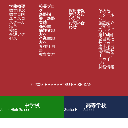
学校概要
校長ブロ
教育理念
グ
採用情報
その他
教育目的
進路指
デジタル
スクール
ユネスコ
導・進路
パンフ
バス
スクール
実績
お問い合
施設紹介
沿革
在校生・
わせ
ご寄付に
校歌
保護者の
ついて
交通アク
方へ
第104回
セス
卒業生の
全国高校
方へ
サッカー
各種証明
選手権出
書
場特設サ
教育実習
イト（ア
ーカイ
ブ）
財務情報
© 2025 HAMAMATSU KAISEIKAN.
中学校
高等学校
Junior High School
Senior High School