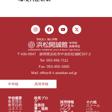
〒430-0947 静岡県浜松市中央区松城町207-2
Tel: 053-456-7111
Fax: 053-455-1660
Mail: office＠ｋaiseikan.ed.jp
中学校
高等学校
学校概要
校長ブロ
教育理念
グ
採用情報
その他
教育目的
進路指
デジタル
スクール
ユネスコ
導・進路
パンフ
バス
スクール
実績