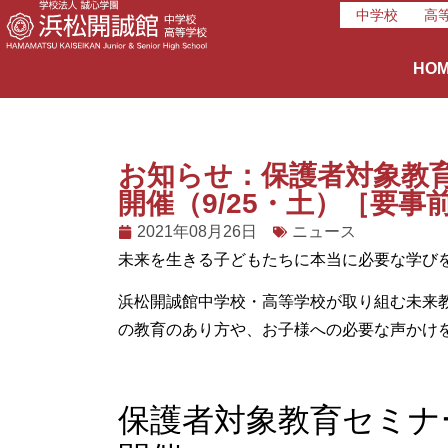
中学校
高
HO
お知らせ：保護者対象教
開催（9/25・土）［要事
2021年08月26日
ニュース
未来を生きる子どもたちに本当に必要な学び
浜松開誠館中学校・高等学校が取り組む未来
の教育のあり方や、お子様への必要な声かけ
保護者対象教育セミナ