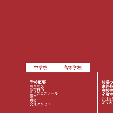
中学校
高等学校
学校概要
校長
教育理念
進路
教育目的
在校
ユネスコスクール
卒業
沿革
各種証
校歌
教育実
交通アクセス