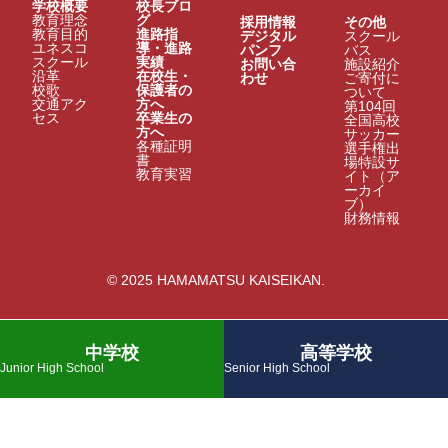
学校概要
校長ブロ
教育理念
グ
採用情報
その他
教育目的
進路指
デジタル
スクール
ユネスコ
導・進路
パンフ
バス
スクール
実績
お問い合
施設紹介
沿革
在校生・
わせ
ご寄付に
校歌
保護者の
ついて
交通アク
方へ
第104回
セス
卒業生の
全国高校
方へ
サッカー
各種証明
選手権出
書
場特設サ
教育実習
イト（ア
ーカイ
ブ）
財務情報
© 2025 HAMAMATSU KAISEIKAN.
中学校
高等学校
Junior High School
Senior High School