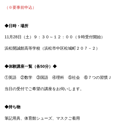
（※要事前申込）
◆日時・場所
11月28日（土）９：３０～１２：００（９時受付開始）
浜松開誠館高等学校（浜松市中区松城町２０７－２）
◆体験講座一覧（各50分）◆
①英語 ②数学 ③国語 ④理科 ⑤社会 ⑥７つの習慣Ｊ
当日の受付でご希望の講座をお伺いします。
◆持ち物
筆記用具、体育館シューズ、マスクご着用